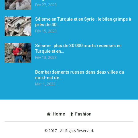
Fév 27, 2023
Séisme en Turquie et en Syrie : le bilan grimpe à
près de 40…
Fév 15, 2023
Séisme : plus de 30 000 morts recensés en
Turquie et en…
Fév 13, 2023
Bombardements russes dans deux villes du
nord-est de…
Mar 1, 2022
Home
Fashion
© 2017 - All Rights Reserved.