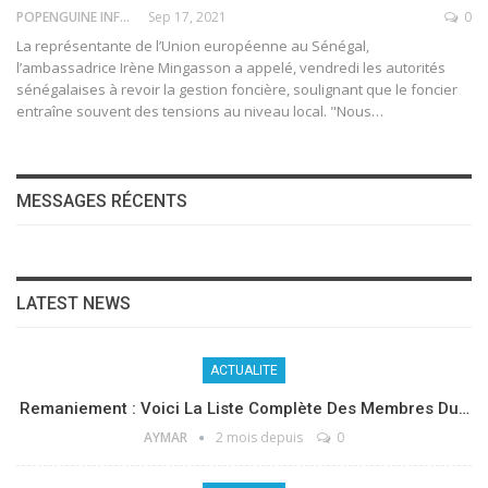
POPENGUINE INFO
Sep 17, 2021
0
La représentante de l’Union européenne au Sénégal,
l’ambassadrice Irène Mingasson a appelé, vendredi les autorités
sénégalaises à revoir la gestion foncière, soulignant que le foncier
entraîne souvent des tensions au niveau local. "Nous
…
MESSAGES RÉCENTS
LATEST NEWS
ACTUALITE
Remaniement : Voici La Liste Complète Des Membres Du…
AYMAR
2 mois depuis
0