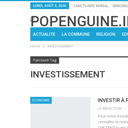
SANCTUAIRE MARIAL
IMMOBIL
LUNDI, AOÛT 3, 2026
ACTUALITE
LA COMMUNE
RELIGION
ED
Home
INVESTISSEMENT
Parcourir Tag
INVESTISSEMENT
INVESTIR À
ECONOMIE
LA RÉDACTION
Pour votre trois
connaître le res
CHEZ FATOU est s