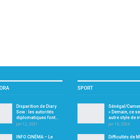
PORA
SPORT
Disparition de Diary
Sénégal/Camer
Sow : les autorités
« Demain, ce se
diplomatiques font…
autre style de
Jan 12, 2021
Jan 18, 2024
INFO CINÉMA – Le
Difficultés de 