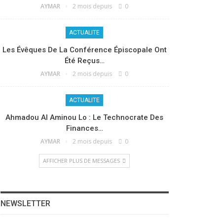
AYMAR
2 mois depuis
0
ACTUALITE
Les Évêques De La Conférence Épiscopale Ont
Été Reçus…
AYMAR
2 mois depuis
0
ACTUALITE
Ahmadou Al Aminou Lo : Le Technocrate Des
Finances…
AYMAR
2 mois depuis
0
AFFICHER PLUS DE MESSAGES
NEWSLETTER