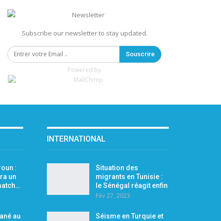
Subscribe our newsletter to stay updated.
Souscrire
Powered by
INTERNATIONAL
oun :
Situation des
ra un
migrants en Tunisie :
 match…
le Sénégal réagit enfin
Fév 27, 2023
Mané au
Séisme en Turquie et