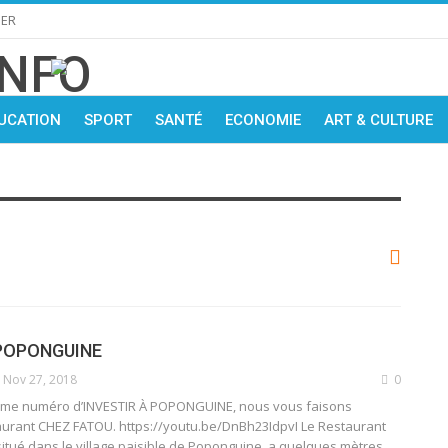
IER
UCATION
SPORT
SANTÉ
ECONOMIE
ART & CULTURE
 POPONGUINE
Nov 27, 2018
0
ième numéro d’INVESTIR À POPONGUINE, nous vous faisons
taurant CHEZ FATOU. https://youtu.be/DnBh23IdpvI Le Restaurant
itué dans le village paisible de Poponguine, a quelques mètres