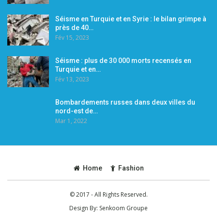
Séisme en Turquie et en Syrie : le bilan grimpe à
près de 40…
Fév 15, 2023
Séisme : plus de 30 000 morts recensés en
Turquie et en…
Fév 13, 2023
Bombardements russes dans deux villes du
nord-est de…
Mar 1, 2022
Home
Fashion
© 2017 - All Rights Reserved.
Design By:
Senkoom Groupe