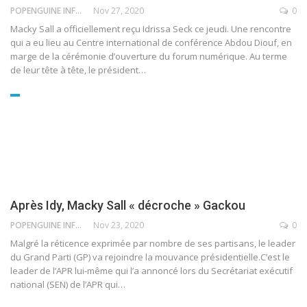
POPENGUINE INFO
Nov 27, 2020
0
Macky Sall a officiellement reçu Idrissa Seck ce jeudi. Une rencontre
qui a eu lieu au Centre international de conférence Abdou Diouf, en
marge de la cérémonie d’ouverture du forum numérique.
Au terme
de leur tête à tête, le président
…
Après Idy, Macky Sall « décroche » Gackou
POPENGUINE INFO
Nov 23, 2020
0
Malgré la réticence exprimée par nombre de ses partisans, le leader
du Grand Parti (GP) va rejoindre la mouvance présidentielle.C’est le
leader de l’APR lui-même qui l’a annoncé lors du Secrétariat exécutif
national (SEN) de l’APR qui
…