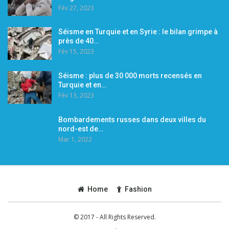
Fév 27, 2023
Séisme en Turquie et en Syrie : le bilan grimpe à
près de 40…
Fév 15, 2023
Séisme : plus de 30 000 morts recensés en
Turquie et en…
Fév 13, 2023
Bombardements russes dans deux villes du
nord-est de…
Mar 1, 2022
Home
Fashion
© 2017 - All Rights Reserved.