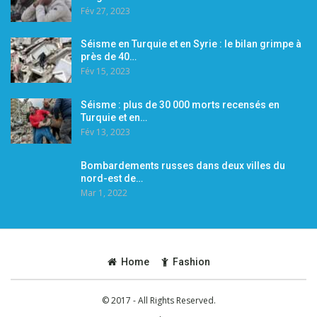
Fév 27, 2023
Séisme en Turquie et en Syrie : le bilan grimpe à
près de 40…
Fév 15, 2023
Séisme : plus de 30 000 morts recensés en
Turquie et en…
Fév 13, 2023
Bombardements russes dans deux villes du
nord-est de…
Mar 1, 2022
Home
Fashion
© 2017 - All Rights Reserved.