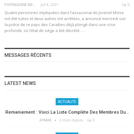
POPENGUINE INFO
Juil 8, 2021
0
Quatre personnes impliquées dans l’assassinat de Jovenel Moïse
ont été tuées et deux autres ont arrêtées, a annoncé mercredi soir
la police de ce pays des Caraïbes déjà plongé dans une crise
profonde, où l’état de siège a été décrété.
…
MESSAGES RÉCENTS
LATEST NEWS
ACTUALITE
Remaniement : Voici La Liste Complète Des Membres Du…
AYMAR
2 mois depuis
0