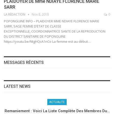
PLAIDOYER DE Mme NDIAYE FLORENCE MARIE
SARR
LA RÉDACTION
Nov 8, 2018
0
POPONGUINE INFO – PLAIDOYER MME NDIAYE FLORENCE MARIE
SARR, SAGE FEMME D’ETAT DE CLASSE
EXCEPTIONNELLE, COORDONNATRICE SANTE DE LA REPRODUCTION
DU DISTRICT SANITAIRE DE POPONGUINE
https://youtu.be/NtgHQcA1nCo La femme est au début…
MESSAGES RÉCENTS
LATEST NEWS
ACTUALITE
Remaniement : Voici La Liste Complète Des Membres Du…