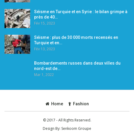
Séisme en Turquie et en Syrie : le bilan grimpe à
près de 40…
Fév 15, 2023
Séisme : plus de 30 000 morts recensés en
Turquie et en…
Fév 13, 2023
Bombardements russes dans deux villes du
nord-est de…
Mar 1, 2022
Home
Fashion
© 2017 - All Rights Reserved.
Design By:
Senkoom Groupe