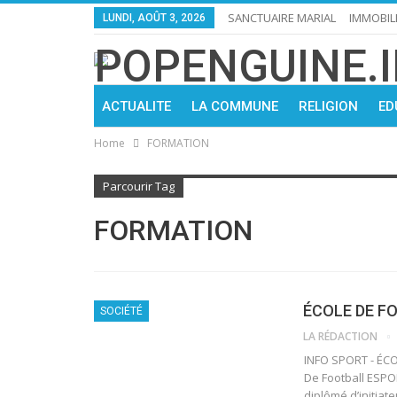
SANCTUAIRE MARIAL
IMMOBIL
LUNDI, AOÛT 3, 2026
ACTUALITE
LA COMMUNE
RELIGION
ED
Home
FORMATION
Parcourir Tag
FORMATION
ÉCOLE DE F
SOCIÉTÉ
LA RÉDACTION
INFO SPORT - ÉC
De Football ESP
diplômé d’initiateu