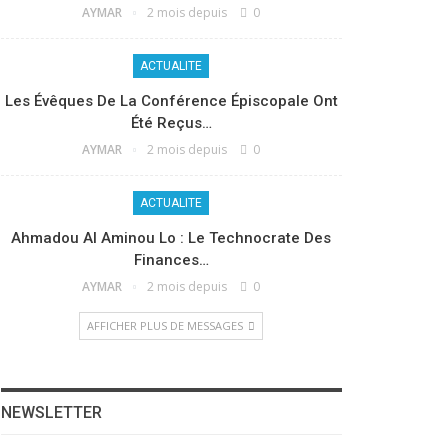
AYMAR
2 mois depuis
0
ACTUALITE
Les Évêques De La Conférence Épiscopale Ont
Été Reçus…
AYMAR
2 mois depuis
0
ACTUALITE
Ahmadou Al Aminou Lo : Le Technocrate Des
Finances…
AYMAR
2 mois depuis
0
AFFICHER PLUS DE MESSAGES
NEWSLETTER