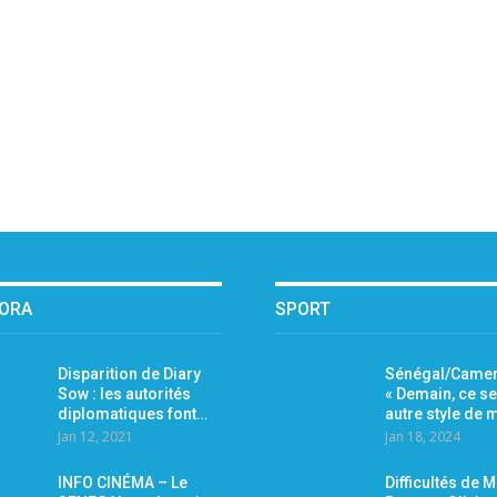
PORA
SPORT
Disparition de Diary
Sénégal/Camer
Sow : les autorités
« Demain, ce se
diplomatiques font…
autre style de
Jan 12, 2021
Jan 18, 2024
INFO CINÉMA – Le
Difficultés de 