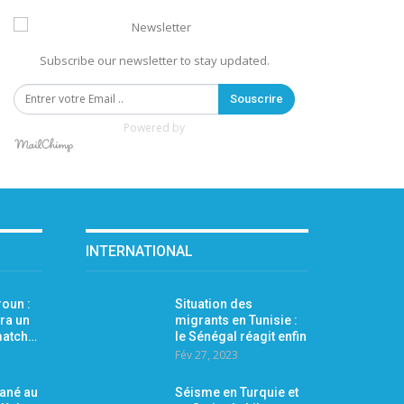
Subscribe our newsletter to stay updated.
Souscrire
Powered by
INTERNATIONAL
oun :
Situation des
ra un
migrants en Tunisie :
 match…
le Sénégal réagit enfin
Fév 27, 2023
Mané au
Séisme en Turquie et