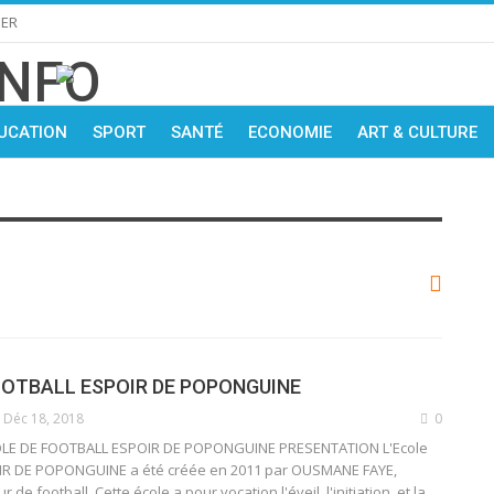
IER
UCATION
SPORT
SANTÉ
ECONOMIE
ART & CULTURE
OOTBALL ESPOIR DE POPONGUINE
Déc 18, 2018
0
OLE DE FOOTBALL ESPOIR DE POPONGUINE PRESENTATION L'Ecole
OIR DE POPONGUINE a été créée en 2011 par OUSMANE FAYE,
r de football. Cette école a pour vocation l'éveil, l'initiation, et la…