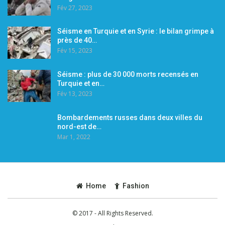
Fév 27, 2023
Séisme en Turquie et en Syrie : le bilan grimpe à
près de 40…
Fév 15, 2023
Séisme : plus de 30 000 morts recensés en
Turquie et en…
Fév 13, 2023
Bombardements russes dans deux villes du
nord-est de…
Mar 1, 2022
Home
Fashion
© 2017 - All Rights Reserved.