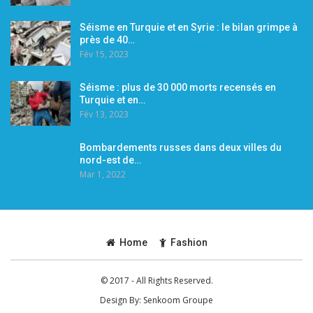
Séisme en Turquie et en Syrie : le bilan grimpe à
près de 40…
Fév 15, 2023
Séisme : plus de 30 000 morts recensés en
Turquie et en…
Fév 13, 2023
Bombardements russes dans deux villes du
nord-est de…
Mar 1, 2022
Home
Fashion
© 2017 - All Rights Reserved.
Design By:
Senkoom Groupe