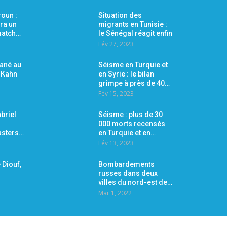
oun :
Situation des
ra un
migrants en Tunisie :
 match…
le Sénégal réagit enfin
Fév 27, 2023
Mané au
Séisme en Turquie et
r Kahn
en Syrie : le bilan
grimpe à près de 40…
Fév 15, 2023
briel
Séisme : plus de 30
000 morts recensés
asters…
en Turquie et en…
Fév 13, 2023
 Diouf,
Bombardements
russes dans deux
villes du nord-est de…
Mar 1, 2022