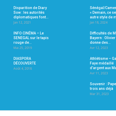
Disparition de Diary
Sénégal/Camer
Sow : les autorités
« Demain, ce se
diplomatiques font…
autre style de
Jan 12, 2021
Jan 18, 2024
INFO CINÉMA – Le
Difficultés de 
SENEGAL sur le tapis
Bayern : Olivie
rouge de…
donne des…
Mai 25, 2019
Avr 12, 2023
DIASPORA
Athlétisme – Ga
DÉCOUVERTE
Faye médaillé
d’argent aux M
Août 4, 2018
Avr 11, 2023
Souvenir : Pape
trois ans déjà
Mar 31, 2023