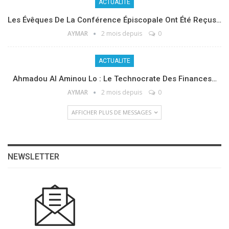
ACTUALITE
Les Évêques De La Conférence Épiscopale Ont Été Reçus…
AYMAR
2 mois depuis
0
ACTUALITE
Ahmadou Al Aminou Lo : Le Technocrate Des Finances…
AYMAR
2 mois depuis
0
AFFICHER PLUS DE MESSAGES
NEWSLETTER