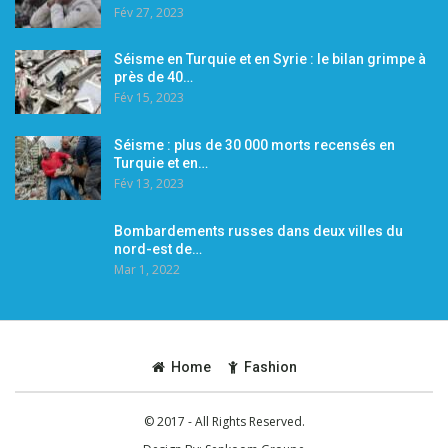
Fév 27, 2023
Séisme en Turquie et en Syrie : le bilan grimpe à
près de 40…
Fév 15, 2023
Séisme : plus de 30 000 morts recensés en
Turquie et en…
Fév 13, 2023
Bombardements russes dans deux villes du
nord-est de…
Mar 1, 2022
Home
Fashion
© 2017 - All Rights Reserved.