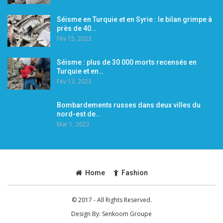
Séisme en Turquie et en Syrie : le bilan grimpe à
près de 40…
Fév 15, 2023
Séisme : plus de 30 000 morts recensés en
Turquie et en…
Fév 13, 2023
Bombardements russes dans deux villes du
nord-est de…
Mar 1, 2022
Home
Fashion
© 2017 - All Rights Reserved.
Design By:
Senkoom Groupe