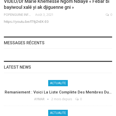
VIDEO/Dr Marie Khemesse Ngom Ndiaye « Febar bi
bayiwoul xalé yi ak djiguenne gni »
POPENGUINE INFO
Août 3, 2021
0
https://youtu.be/lT9jZnEK-E0
MESSAGES RÉCENTS
LATEST NEWS
ACTUALITE
Remaniement : Voici La Liste Complète Des Membres Du…
AYMAR
2 mois depuis
0
ACTUALITE