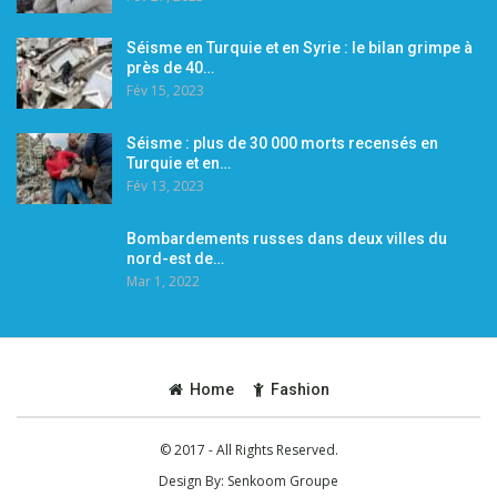
Séisme en Turquie et en Syrie : le bilan grimpe à
près de 40…
Fév 15, 2023
Séisme : plus de 30 000 morts recensés en
Turquie et en…
Fév 13, 2023
Bombardements russes dans deux villes du
nord-est de…
Mar 1, 2022
Home
Fashion
© 2017 - All Rights Reserved.
Design By:
Senkoom Groupe