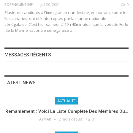
POPENGUINE INFO
Juil 26, 2021
0
Plusieurs candidats à l'immigration clandestine, en partance pour les
îles canaries, ont été interceptés par la marine nationale
sénégalaise.
C’est hier samedi, à 19h 40minutes, que la vedette Ferlo
de la Marine nationale sénégalaise a
…
MESSAGES RÉCENTS
LATEST NEWS
ACTUALITE
Remaniement : Voici La Liste Complète Des Membres Du…
AYMAR
2 mois depuis
0