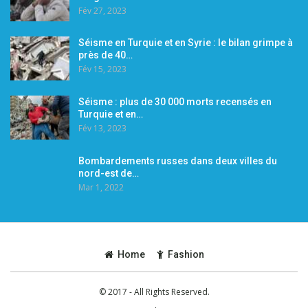
Fév 27, 2023
Séisme en Turquie et en Syrie : le bilan grimpe à
près de 40…
Fév 15, 2023
Séisme : plus de 30 000 morts recensés en
Turquie et en…
Fév 13, 2023
Bombardements russes dans deux villes du
nord-est de…
Mar 1, 2022
Home
Fashion
© 2017 - All Rights Reserved.