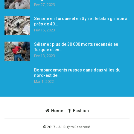
Fév 27, 2023
Séisme en Turquie et en Syrie : le bilan grimpe à
près de 40…
Fév 15, 2023
Séisme : plus de 30 000 morts recensés en
Turquie et en…
Fév 13, 2023
Bombardements russes dans deux villes du
nord-est de…
Mar 1, 2022
Home
Fashion
© 2017 - All Rights Reserved.