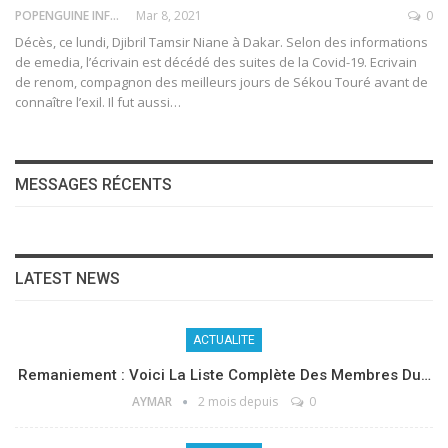
POPENGUINE INFO
Mar 8, 2021
0
Décès, ce lundi, Djibril Tamsir Niane à Dakar. Selon des informations
de emedia, l’écrivain est décédé des suites de la Covid-19.
Ecrivain
de renom, compagnon des meilleurs jours de Sékou Touré avant de
connaître l’exil. Il fut aussi
…
MESSAGES RÉCENTS
LATEST NEWS
ACTUALITE
Remaniement : Voici La Liste Complète Des Membres Du…
AYMAR
2 mois depuis
0