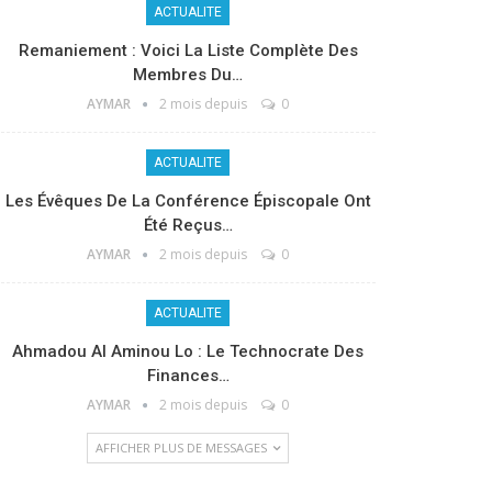
ACTUALITE
Remaniement : Voici La Liste Complète Des
Membres Du…
AYMAR
2 mois depuis
0
ACTUALITE
Les Évêques De La Conférence Épiscopale Ont
Été Reçus…
AYMAR
2 mois depuis
0
ACTUALITE
Ahmadou Al Aminou Lo : Le Technocrate Des
Finances…
AYMAR
2 mois depuis
0
AFFICHER PLUS DE MESSAGES