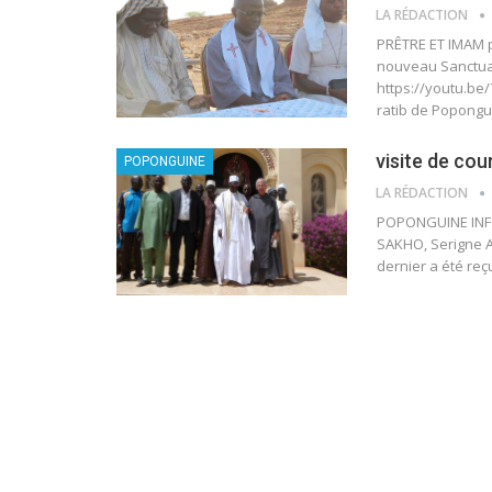
LA RÉDACTION
PRÊTRE ET IMAM p
nouveau Sanctuai
https://youtu.be
ratib de Popong
visite de cou
POPONGUINE
LA RÉDACTION
POPONGUINE INFO
SAKHO, Serigne A
dernier a été re