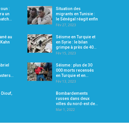
oun :
Situation des
ra un
migrants en Tunisie :
 match…
le Sénégal réagit enfin
Fév 27, 2023
Mané au
Séisme en Turquie et
r Kahn
en Syrie : le bilan
grimpe à près de 40…
Fév 15, 2023
briel
Séisme : plus de 30
000 morts recensés
asters…
en Turquie et en…
Fév 13, 2023
 Diouf,
Bombardements
russes dans deux
villes du nord-est de…
Mar 1, 2022