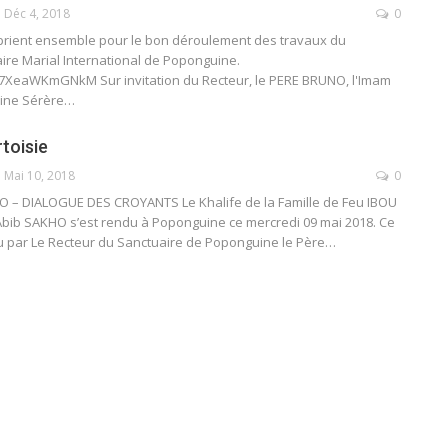
Déc 4, 2018
0
rient ensemble pour le bon déroulement des travaux du
re Marial International de Poponguine.
/7XeaWKmGNkM Sur invitation du Recteur, le PERE BRUNO, l'Imam
uine Sérère…
rtoisie
Mai 10, 2018
0
 – DIALOGUE DES CROYANTS Le Khalife de la Famille de Feu IBOU
bib SAKHO s’est rendu à Poponguine ce mercredi 09 mai 2018. Ce
çu par Le Recteur du Sanctuaire de Poponguine le Père…