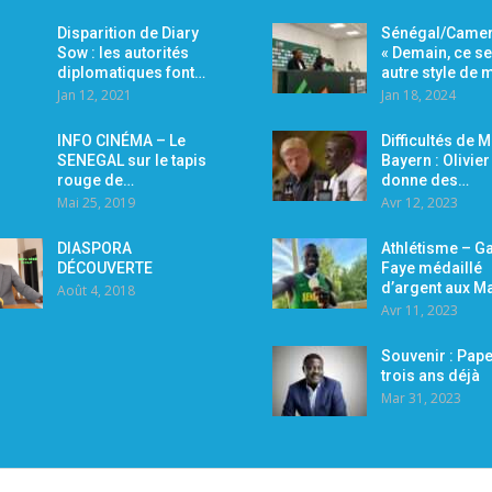
Disparition de Diary
Sénégal/Camer
Sow : les autorités
« Demain, ce se
diplomatiques font…
autre style de
Jan 12, 2021
Jan 18, 2024
INFO CINÉMA – Le
Difficultés de 
SENEGAL sur le tapis
Bayern : Olivie
rouge de…
donne des…
Mai 25, 2019
Avr 12, 2023
DIASPORA
Athlétisme – Ga
DÉCOUVERTE
Faye médaillé
d’argent aux M
Août 4, 2018
Avr 11, 2023
Souvenir : Pape
trois ans déjà
Mar 31, 2023