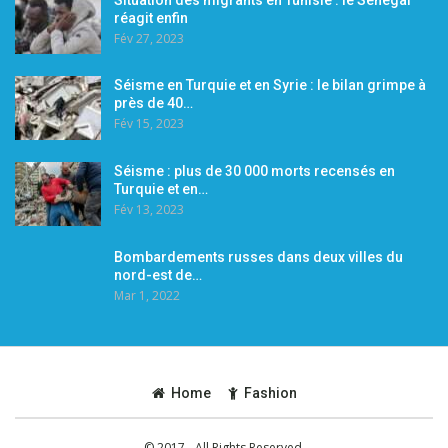
réagit enfin
Fév 27, 2023
Séisme en Turquie et en Syrie : le bilan grimpe à
près de 40…
Fév 15, 2023
Séisme : plus de 30 000 morts recensés en
Turquie et en…
Fév 13, 2023
Bombardements russes dans deux villes du
nord-est de…
Mar 1, 2022
Home
Fashion
© 2017 - All Rights Reserved.