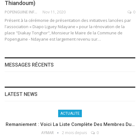
Thiandoum)
POPENGUINE INFO
Nov 11, 2020
0
Présent à la cérémonie de présentation des initiatives lancées par
l'association « Diapo Liguey Ndayane » pour la rénovation de la
place "Diakay Tonghor", Monsieur le Maire de la Commune de
Popenguine - Ndayane est largement revenu sur
…
MESSAGES RÉCENTS
LATEST NEWS
ACTUALITE
Remaniement : Voici La Liste Complète Des Membres Du…
AYMAR
2 mois depuis
0