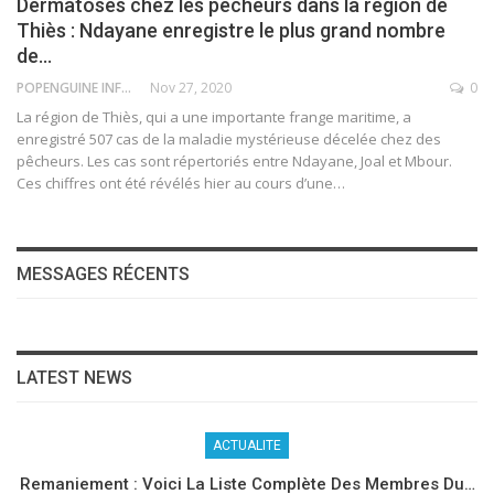
Dermatoses chez les pêcheurs dans la région de
Thiès : Ndayane enregistre le plus grand nombre
de…
POPENGUINE INFO
Nov 27, 2020
0
La région de Thiès, qui a une importante frange maritime, a
enregistré 507 cas de la maladie mystérieuse décelée chez des
pêcheurs. Les cas sont répertoriés entre Ndayane, Joal et Mbour.
Ces chiffres ont été révélés hier au cours d’une
…
MESSAGES RÉCENTS
LATEST NEWS
ACTUALITE
Remaniement : Voici La Liste Complète Des Membres Du…