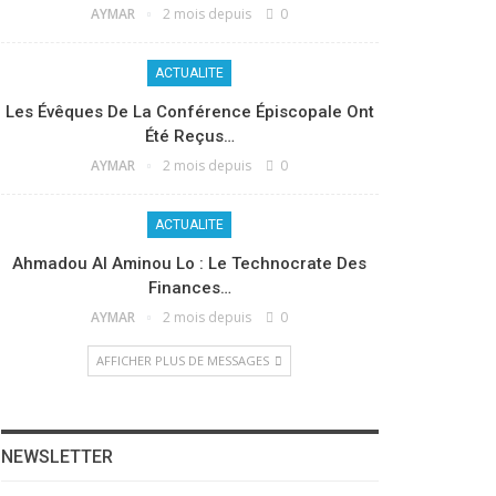
AYMAR
2 mois depuis
0
ACTUALITE
Les Évêques De La Conférence Épiscopale Ont
Été Reçus…
AYMAR
2 mois depuis
0
ACTUALITE
Ahmadou Al Aminou Lo : Le Technocrate Des
Finances…
AYMAR
2 mois depuis
0
AFFICHER PLUS DE MESSAGES
NEWSLETTER