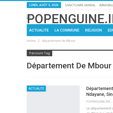
SANCTUAIRE MARIAL
IMMOBIL
LUNDI, AOÛT 3, 2026
ACTUALITE
LA COMMUNE
RELIGION
ED
Home
département de Mbour
Parcourir Tag
Département De Mbour
Département 
ACTUALITE
Ndayane, Sin
POPENGUINE INFO
Le département d