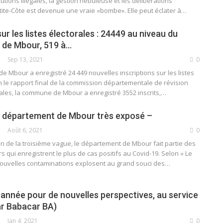
ributions illégales, la gestion nébuleuse et les délibérations
tite-Côte est devenue une vraie «bombe». Elle peut éclater à
…
sur les listes électorales : 24449 au niveau du
 de Mbour, 519 à…
Sep 13, 2021
0
 Mbour a enregistré 24 449 nouvelles inscriptions sur les listes
n le rapport final de la commission départementale de révision
rales, la commune de Mbour a enregistré 3552 inscrits,
…
e département de Mbour très exposé –
Août 6, 2021
0
on de la troisième vague, le département de Mbour fait partie des
s qui enregistrent le plus de cas positifs au Covid-19. Selon « Le
 nouvelles contaminations explosent au grand souci des
…
 année pour de nouvelles perspectives, au service
r Babacar BA)
Jan 4, 2021
0