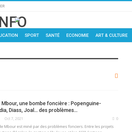
IER
UCATION
SPORT
SANTÉ
ECONOMIE
ART & CULTURE
Mbour, une bombe foncière : Popenguine-
dia, Diass, Joal… des problèmes…
Oct 7, 2021
0
e Mbour est miné par des problèmes fonciers. Entre les projets