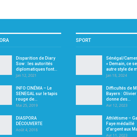
PORA
SPORT
Disparition de Diary
Sénégal/Camer
Sow : les autorités
« Demain, ce se
diplomatiques font…
autre style de
Jan 12, 2021
Jan 18, 2024
INFO CINÉMA – Le
Difficultés de 
SENEGAL sur le tapis
Bayern : Olivie
rouge de…
donne des…
Mai 25, 2019
Avr 12, 2023
DIASPORA
Athlétisme – Ga
DÉCOUVERTE
Faye médaillé
d’argent aux M
Août 4, 2018
Avr 11, 2023