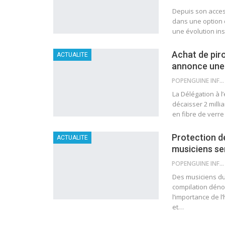
Depuis son acces
dans une option 
une évolution in
Achat de pir
ACTUALITE
annonce une 
POPENGUINE INFO
La Délégation à l
décaisser 2 mill
en fibre de verr
Protection de
ACTUALITE
musiciens sen
POPENGUINE INFO
Des musiciens du
compilation déno
l’importance de l
et
…