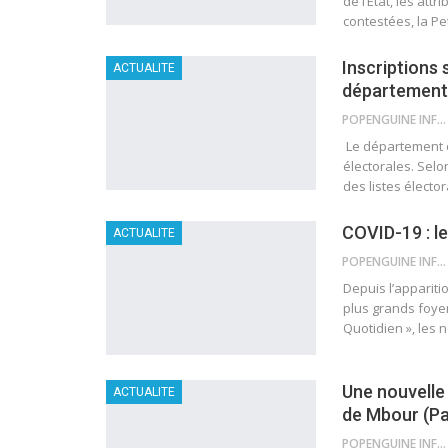
de l’Etat, les att
contestées, la Pe
Inscriptions 
ACTUALITE
département
POPENGUINE INFO
Le département de
électorales. Selo
des listes électo
COVID-19 : l
ACTUALITE
POPENGUINE INFO
Depuis l’appariti
plus grands foyer
Quotidien », les
Une nouvelle
ACTUALITE
de Mbour (Pa
POPENGUINE INFO