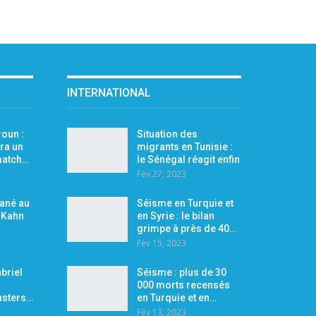
INTERNATIONAL
oun :
Situation des
ra un
migrants en Tunisie :
 match…
le Sénégal réagit enfin
Fév 27, 2023
Mané au
Séisme en Turquie et
r Kahn
en Syrie : le bilan
grimpe à près de 40…
Fév 15, 2023
briel
Séisme : plus de 30
000 morts recensés
asters…
en Turquie et en…
Fév 13, 2023