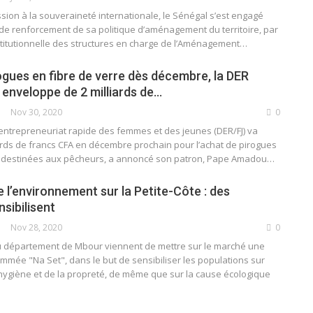
sion à la souveraineté internationale, le Sénégal s’est engagé
de renforcement de sa politique d’aménagement du territoire, par
stitutionnelle des structures en charge de l’Aménagement
…
ogues en fibre de verre dès décembre, la DER
enveloppe de 2 milliards de…
Nov 30, 2020
0
’entrepreneuriat rapide des femmes et des jeunes (DER/FJ) va
iards de francs CFA en décembre prochain pour l’achat de pirogues
e destinées aux pêcheurs, a annoncé son patron, Pape Amadou
…
 l’environnement sur la Petite-Côte : des
sibilisent
Nov 28, 2020
0
 département de Mbour viennent de mettre sur le marché une
mmée "Na Set", dans le but de sensibiliser les populations sur
’hygiène et de la propreté, de même que sur la cause écologique