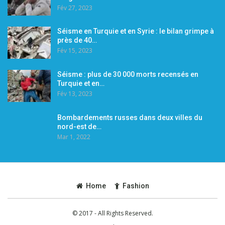
Fév 27, 2023
Séisme en Turquie et en Syrie : le bilan grimpe à
près de 40…
Fév 15, 2023
Séisme : plus de 30 000 morts recensés en
Turquie et en…
Fév 13, 2023
Bombardements russes dans deux villes du
nord-est de…
Mar 1, 2022
Home
Fashion
© 2017 - All Rights Reserved.