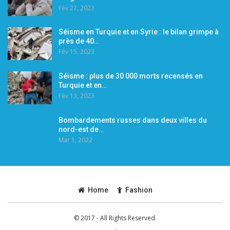
Fév 27, 2023
Séisme en Turquie et en Syrie : le bilan grimpe à
près de 40…
Fév 15, 2023
Séisme : plus de 30 000 morts recensés en
Turquie et en…
Fév 13, 2023
Bombardements russes dans deux villes du
nord-est de…
Mar 1, 2022
Home
Fashion
© 2017 - All Rights Reserved.