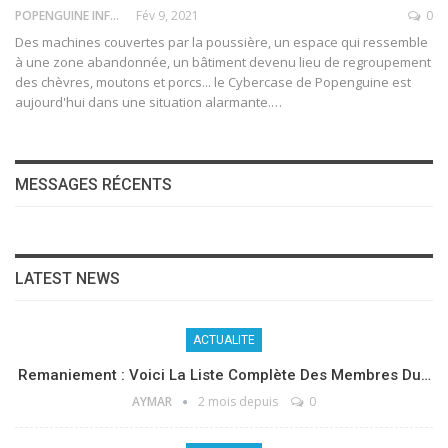
POPENGUINE INFO
Fév 9, 2021
0
Des machines couvertes par la poussière, un espace qui ressemble
à une zone abandonnée, un bâtiment devenu lieu de regroupement
des chèvres, moutons et porcs... le Cybercase de Popenguine est
aujourd'hui dans une situation alarmante.
…
MESSAGES RÉCENTS
LATEST NEWS
ACTUALITE
Remaniement : Voici La Liste Complète Des Membres Du…
AYMAR
2 mois depuis
0