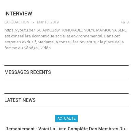
INTERVIEW
LA RÉDACTION
Mar 13, 2019
0
https://youtu.be/_5UlA9nG2dw HONORABLE NDEYE MAÏMOUNA SENE
est conseillère économique social et environnemental. Dans cet
entretien exclusif, Madame la conseillère revient sur la place de la
femme au Sénégal. Vidéo
MESSAGES RÉCENTS
LATEST NEWS
ACTUALITE
Remaniement : Voici La Liste Complète Des Membres Du…