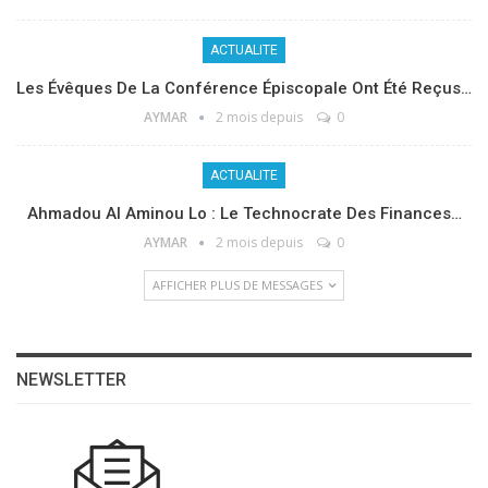
ACTUALITE
Les Évêques De La Conférence Épiscopale Ont Été Reçus…
AYMAR
2 mois depuis
0
ACTUALITE
Ahmadou Al Aminou Lo : Le Technocrate Des Finances…
AYMAR
2 mois depuis
0
AFFICHER PLUS DE MESSAGES
NEWSLETTER