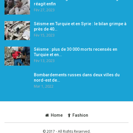
réagit enfin
Fév 27, 2023
Séisme en Turquie et en Syrie : le bilan grimpe à
près de 40…
Fév 15, 2023
Séisme : plus de 30 000 morts recensés en
Turquie et en…
Fév 13, 2023
Bombardements russes dans deux villes du
nord-est de…
Mar 1, 2022
Home
Fashion
© 2017 - All Rights Reserved.