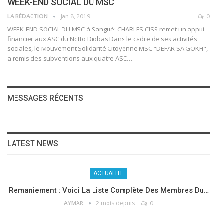
WEEK-END SOCIAL DU MSC
LA RÉDACTION
Jan 8, 2019
0
WEEK-END SOCIAL DU MSC à Sangué: CHARLES CISS remet un appui
financier aux ASC du Notto Diobas Dans le cadre de ses activités
sociales, le Mouvement Solidarité Citoyenne MSC "DEFAR SA GOKH",
a remis des subventions aux quatre ASC…
MESSAGES RÉCENTS
LATEST NEWS
ACTUALITE
Remaniement : Voici La Liste Complète Des Membres Du…
AYMAR
2 mois depuis
0