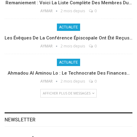
Remaniement : Voici La Liste Complète Des Membres Du…
AYMAR
2 mois depuis
0
ACTUALITE
Les Évêques De La Conférence Épiscopale Ont Été Reçus…
AYMAR
2 mois depuis
0
ACTUALITE
Ahmadou Al Aminou Lo : Le Technocrate Des Finances…
AYMAR
2 mois depuis
0
AFFICHER PLUS DE MESSAGES
NEWSLETTER