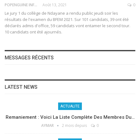
POPENGUINE INFO
Août 13, 2021
0
Le jury 1 du collège de Ndayane a rendu public jeudi soir les
résultats de l'examen du BFEM 2021. Sur 101 candidats, 39 ont été
déclarés admis d'office, 59 candidats vont entamer le second tour.
10 candidats ont été ajournés.
MESSAGES RÉCENTS
LATEST NEWS
ACTUALITE
Remaniement : Voici La Liste Complète Des Membres Du…
AYMAR
2 mois depuis
0