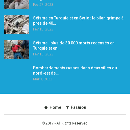
Fév 27, 2023
Séisme en Turquie et en Syrie : le bilan grimpe à
près de 40…
Fév 15, 2023
Séisme : plus de 30 000 morts recensés en
Turquie et en…
Fév 13, 2023
Bombardements russes dans deux villes du
nord-est de…
Mar 1, 2022
Home
Fashion
© 2017 - All Rights Reserved.