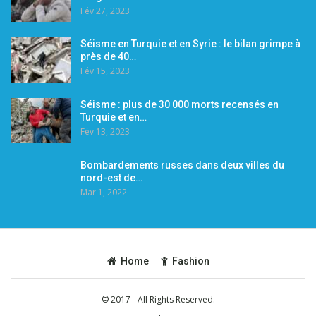
Fév 27, 2023
Séisme en Turquie et en Syrie : le bilan grimpe à
près de 40…
Fév 15, 2023
Séisme : plus de 30 000 morts recensés en
Turquie et en…
Fév 13, 2023
Bombardements russes dans deux villes du
nord-est de…
Mar 1, 2022
Home
Fashion
© 2017 - All Rights Reserved.