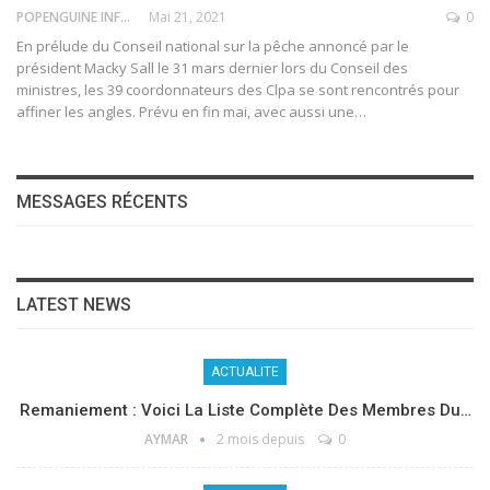
POPENGUINE INFO
Mai 21, 2021
0
En prélude du Conseil national sur la pêche annoncé par le
président Macky Sall le 31 mars dernier lors du Conseil des
ministres, les 39 coordonnateurs des Clpa se sont rencontrés pour
affiner les angles. Prévu en fin mai, avec aussi une
…
MESSAGES RÉCENTS
LATEST NEWS
ACTUALITE
Remaniement : Voici La Liste Complète Des Membres Du…
AYMAR
2 mois depuis
0