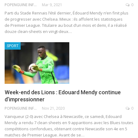
POPENGUINE INFO
Mar 9, 2021
0
Parti du Stade Rennais l’été dernier, Édouard Mendy n’en finit plus
de progresser avec Chelsea. Mieux : ils affolent les statistiques
de Premier League. Titulaire au bout d’un mois et demi, il a réalisé
douze clean-sheets en vingt-deux
…
SPORT
Week-end des Lions : Edouard Mendy continue
d’impressionner
POPENGUINE INFO
Nov 21, 2020
0
Vainqueur (2-0) avec Chelsea à Newcastle, ce samedi, Edouard
Mendy a rendu 7 clean sheets en 9 apparitions avec les Blues toutes
compétitions confondues, obtenant contre Newcastle son 4e en 5
matches de Premier League.
Avant de se
…