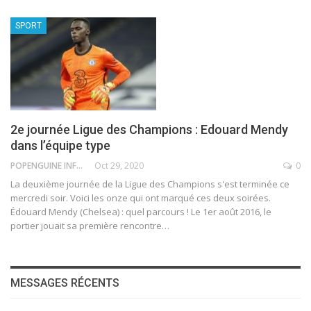
SPORT
2e journée Ligue des Champions : Edouard Mendy
dans l’équipe type
POPENGUINE INFO
Oct 29, 2020
0
La deuxième journée de la Ligue des Champions s'est terminée ce
mercredi soir. Voici les onze qui ont marqué ces deux soirées.
Édouard Mendy (Chelsea) : quel parcours ! Le 1er août 2016, le
portier jouait sa première rencontre
…
MESSAGES RÉCENTS