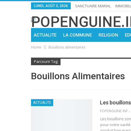
SANCTUAIRE MARIAL
IMMOBIL
LUNDI, AOÛT 3, 2026
ACTUALITE
LA COMMUNE
RELIGION
ED
Home
Bouillons alimentaires
Parcourir Tag
Bouillons Alimentaires
Les bouillons
ACTUALITE
POPENGUINE INFO
Les bouillons son
pour notre santé 
produit bon mar