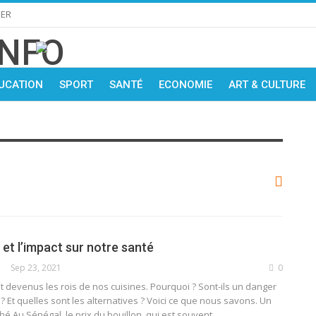
IER
UCATION
SPORT
SANTÉ
ECONOMIE
ART & CULTURE
 et l’impact sur notre santé
Sep 23, 2021
0
t devenus les rois de nos cuisines. Pourquoi ? Sont-ils un danger
? Et quelles sont les alternatives ? Voici ce que nous savons.
Un
ché
Au Sénégal, le prix du bouillon, qui est souvent
…