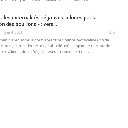
« les externalités négatives induites par la
 des bouillons » : vers…
Juin 4, 2021
0
men du projet de la première Loi de finance rectificative (Lfr) de
e 2021, le Président Macky Sall a décidé d'appliquer une lourde
llons alimentaires. L'objectif est non seulement de
…