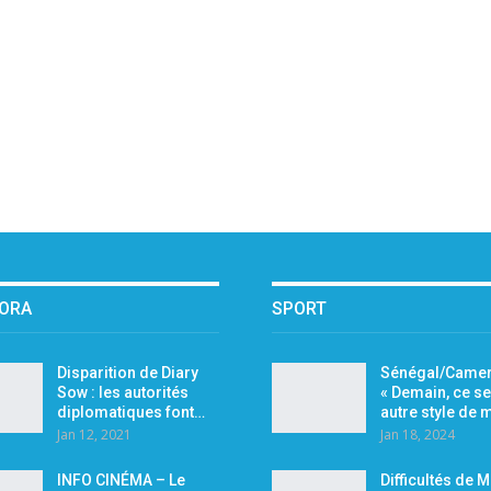
PORA
SPORT
Disparition de Diary
Sénégal/Camer
Sow : les autorités
« Demain, ce se
diplomatiques font…
autre style de
Jan 12, 2021
Jan 18, 2024
INFO CINÉMA – Le
Difficultés de 