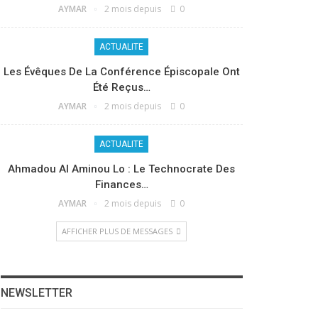
AYMAR
2 mois depuis
0
ACTUALITE
Les Évêques De La Conférence Épiscopale Ont
Été Reçus…
AYMAR
2 mois depuis
0
ACTUALITE
Ahmadou Al Aminou Lo : Le Technocrate Des
Finances…
AYMAR
2 mois depuis
0
AFFICHER PLUS DE MESSAGES
NEWSLETTER