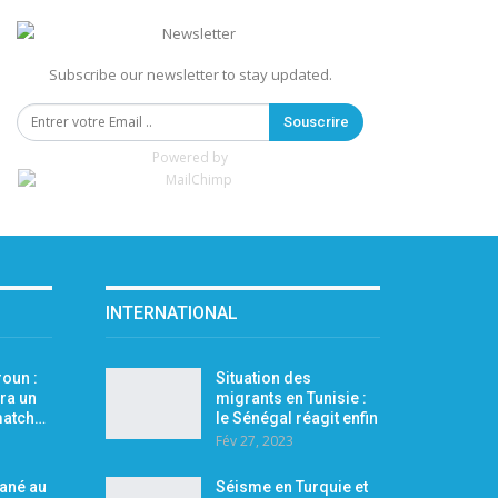
Subscribe our newsletter to stay updated.
Souscrire
Powered by
INTERNATIONAL
oun :
Situation des
ra un
migrants en Tunisie :
 match…
le Sénégal réagit enfin
Fév 27, 2023
Mané au
Séisme en Turquie et