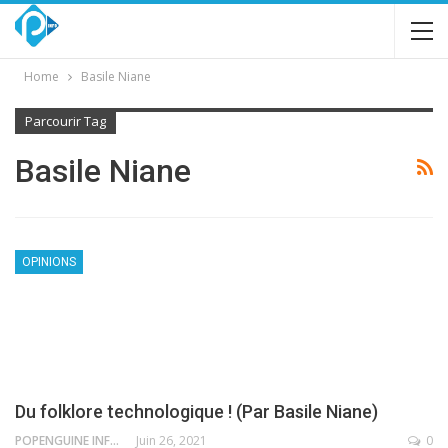
Home
Basile Niane
Parcourir Tag
Basile Niane
OPINIONS
Du folklore technologique ! (Par Basile Niane)
POPENGUINE INFO
Juin 26, 2021
0