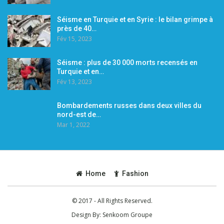
Séisme en Turquie et en Syrie : le bilan grimpe à
près de 40…
Fév 15, 2023
Séisme : plus de 30 000 morts recensés en
Turquie et en…
Fév 13, 2023
Bombardements russes dans deux villes du
nord-est de…
Mar 1, 2022
Home
Fashion
© 2017 - All Rights Reserved.
Design By:
Senkoom Groupe