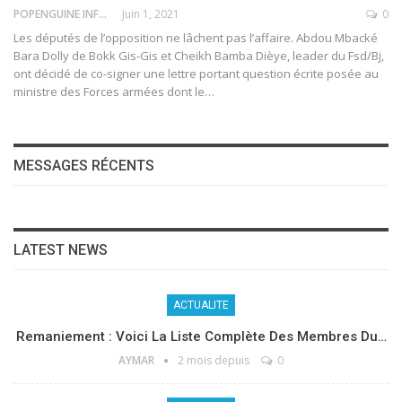
POPENGUINE INFO
Juin 1, 2021
0
Les députés de l’opposition ne lâchent pas l’affaire. Abdou Mbacké
Bara Dolly de Bokk Gis-Gis et Cheikh Bamba Dièye, leader du Fsd/Bj,
ont décidé de co-signer une lettre portant question écrite posée au
ministre des Forces armées dont le
…
MESSAGES RÉCENTS
LATEST NEWS
ACTUALITE
Remaniement : Voici La Liste Complète Des Membres Du…
AYMAR
2 mois depuis
0