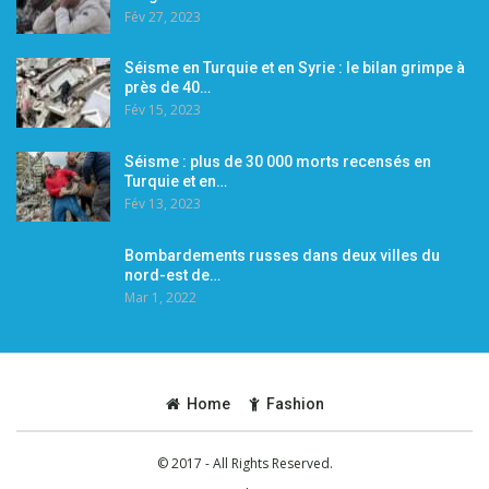
Fév 27, 2023
Séisme en Turquie et en Syrie : le bilan grimpe à
près de 40…
Fév 15, 2023
Séisme : plus de 30 000 morts recensés en
Turquie et en…
Fév 13, 2023
Bombardements russes dans deux villes du
nord-est de…
Mar 1, 2022
Home
Fashion
© 2017 - All Rights Reserved.