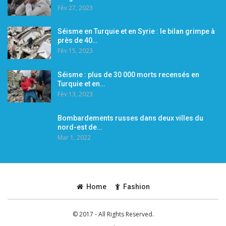
Fév 27, 2023
Séisme en Turquie et en Syrie : le bilan grimpe à
près de 40…
Fév 15, 2023
Séisme : plus de 30 000 morts recensés en
Turquie et en…
Fév 13, 2023
Bombardements russes dans deux villes du
nord-est de…
Mar 1, 2022
Home
Fashion
© 2017 - All Rights Reserved.