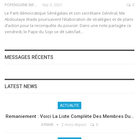
POPENGUINE INFO
Sep 3, 2021
0
Le Parti démocratique Sénégalais et son secrétaire Général, Me
Abdoulaye Wade poursuivent l’élaboration de stratégies et de plans
d’action pour la reconquête du pouvoir. Dans une note partagée ce
vendredi, le Pape du Sopi se dit satisfait
…
MESSAGES RÉCENTS
LATEST NEWS
ACTUALITE
Remaniement : Voici La Liste Complète Des Membres Du…
AYMAR
2 mois depuis
0