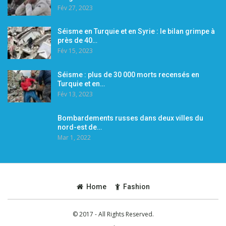
Fév 27, 2023
Séisme en Turquie et en Syrie : le bilan grimpe à
près de 40…
Fév 15, 2023
Séisme : plus de 30 000 morts recensés en
Turquie et en…
Fév 13, 2023
Bombardements russes dans deux villes du
nord-est de…
Mar 1, 2022
Home
Fashion
© 2017 - All Rights Reserved.