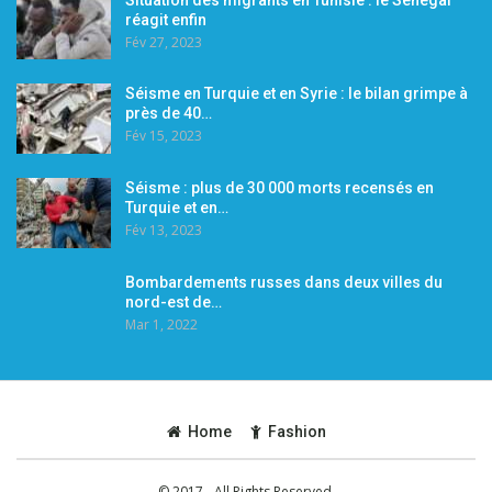
réagit enfin
Fév 27, 2023
Séisme en Turquie et en Syrie : le bilan grimpe à
près de 40…
Fév 15, 2023
Séisme : plus de 30 000 morts recensés en
Turquie et en…
Fév 13, 2023
Bombardements russes dans deux villes du
nord-est de…
Mar 1, 2022
Home
Fashion
© 2017 - All Rights Reserved.