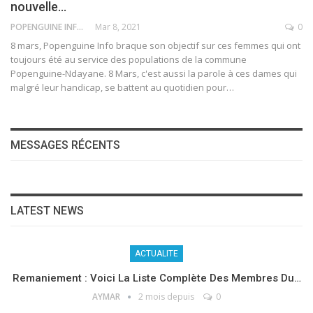
nouvelle…
POPENGUINE INFO
Mar 8, 2021
0
8 mars, Popenguine Info braque son objectif sur ces femmes qui ont
toujours été au service des populations de la commune
Popenguine-Ndayane. 8 Mars, c'est aussi la parole à ces dames qui
malgré leur handicap, se battent au quotidien pour
…
MESSAGES RÉCENTS
LATEST NEWS
ACTUALITE
Remaniement : Voici La Liste Complète Des Membres Du…
AYMAR
2 mois depuis
0