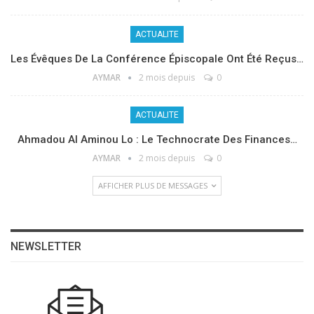
ACTUALITE
Les Évêques De La Conférence Épiscopale Ont Été Reçus…
AYMAR
2 mois depuis
0
ACTUALITE
Ahmadou Al Aminou Lo : Le Technocrate Des Finances…
AYMAR
2 mois depuis
0
AFFICHER PLUS DE MESSAGES
NEWSLETTER